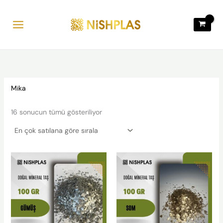
Popülerliğe
İçeriğe
göre
sıralandı
atla
Mika
16 sonucun tümü gösteriliyor