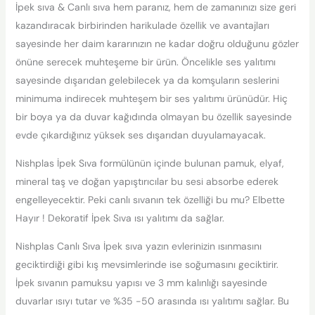
İpek sıva & Canlı sıva hem paranız, hem de zamanınızı size geri
kazandıracak birbirinden harikulade özellik ve avantajları
sayesinde her daim kararınızın ne kadar doğru olduğunu gözler
önüne serecek muhteşeme bir ürün. Öncelikle ses yalıtımı
sayesinde dışarıdan gelebilecek ya da komşuların seslerini
minimuma indirecek muhteşem bir ses yalıtımı ürünüdür. Hiç
bir boya ya da duvar kağıdında olmayan bu özellik sayesinde
evde çıkardığınız yüksek ses dışarıdan duyulamayacak.
Nishplas İpek Sıva formülünün içinde bulunan pamuk, elyaf,
mineral taş ve doğan yapıştırıcılar bu sesi absorbe ederek
engelleyecektir. Peki canlı sıvanın tek özelliği bu mu? Elbette
Hayır ! Dekoratif İpek Sıva ısı yalıtımı da sağlar.
Nishplas Canlı Sıva İpek sıva yazın evlerinizin ısınmasını
geciktirdiği gibi kış mevsimlerinde ise soğumasını geciktirir.
İpek sıvanın pamuksu yapısı ve 3 mm kalınlığı sayesinde
duvarlar ısıyı tutar ve %35 -50 arasında ısı yalıtımı sağlar. Bu