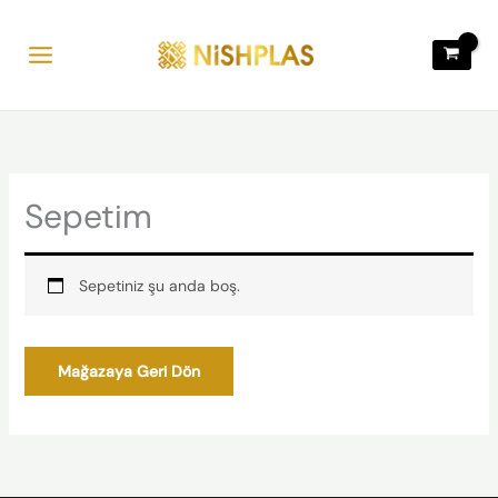
İçeriğe
atla
Sepetim
Sepetiniz şu anda boş.
Mağazaya Geri Dön