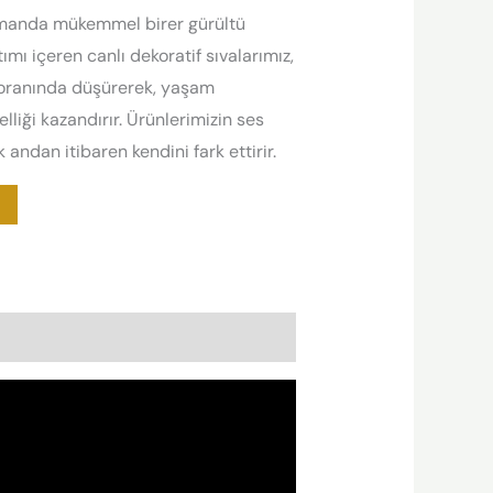
zamanda mükemmel birer gürültü
mı içeren canlı dekoratif sıvalarımız,
 oranında düşürerek, yaşam
liği kazandırır. Ürünlerimizin ses
 andan itibaren kendini fark ettirir.