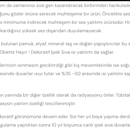
em de zamanınızı size geri kazandıracak birbirinden harikulade
ğunu gözler önüne serecek muhteşeme bir ürün. Öncelikle ses
ni minimuma indirecek muhteşem bir ses yalıtımı ürünüdür. Hi
ıkardığınız yüksek ses dışarıdan duyulamayacak.
 bulunan pamuk, elyaf, mineral taş ve doğan yapıştırıcılar bu 
Elbette Hayır ! Dekoratif İpek Sıva ısı yalıtımı da sağlar.
lerinizin ısınmasını geciktirdiği gibi kış mevsimlerinde ise soğu
sinde duvarlar ısıyı tutar ve %35 -50 arasında ısı yalıtımı sağ
nın yanında bir diğer özellik olarak da radyasyonu önler. Tübita
syon yalıtım özelliği tescillenmiştir.
dekoratif görünümüne devam eder. Sizi her yıl boya yapma der
ygulama yaptıktan sonra 10 yıl boyunca canlı ipek sıva duvarlar