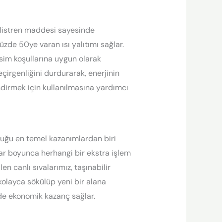
polistren maddesi sayesinde
zde 50ye varan ısı yalıtımı sağlar.
sim koşullarına uygun olarak
çirgenliğini durdurarak, enerjinin
ndirmek için kullanılmasına yardımcı
duğu en temel kazanımlardan biri
llar boyunca herhangi bir ekstra işlem
en canlı sıvalarımız, taşınabilir
kolayca sökülüp yeni bir alana
de ekonomik kazanç sağlar.