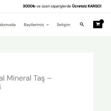
Mineral
3000₺
ve üzeri siparişlerde
Ücretsiz KARGO!
Taş
-
Altın
Arama
kkımızda
Bayilerimiz
İletişim
-
MK-
24
adet
l Mineral Taş –
4