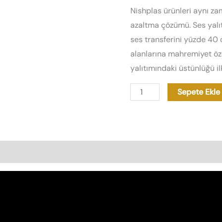
Nishplas ürünleri aynı 
azaltma çözümü. Ses yalıtı
ses transferini yüzde 40
alanlarına mahremiyet özel
yalıtımındaki üstünlüğü ilk
Sepete Ekle
as Özellikleri