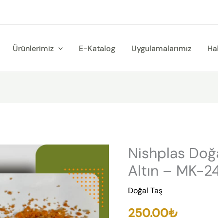
Ürünlerimiz
E-Katalog
Uygulamalarımız
Ha
Nishplas Doğa
Nishplas
Doğal
Altın – MK-2
Mineral
Doğal Taş
Taş
-
250.00
₺