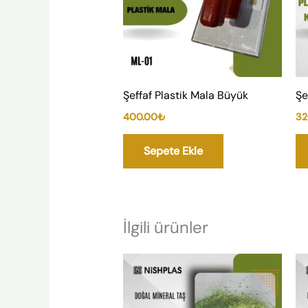
Şeffaf Plastik Mala Büyük
Şe
400.00
₺
32
Sepete Ekle
İlgili ürünler