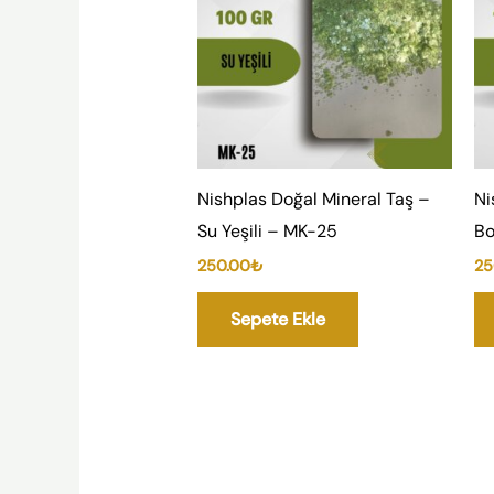
Nishplas Doğal Mineral Taş –
Ni
Su Yeşili – MK-25
Bo
250.00
₺
25
Sepete Ekle