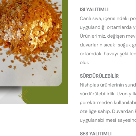
Altın
ISI YALITIMLI
-
Canlı sıva, içerisindeki 
MK-
uygulandığı ortamlarda yü
24
Ürünlerimiz, değişen mev
adet
duvarların sıcak-soğuk ge
ortamdaki havayı şekille
olur.
SÜRDÜRÜLEBİLİR
Nishplas ürünlerinin sun
sürdürülebilirlik. Uzun yı
gerektirmeden kullanılabil
özelliğe sahip. Duvardan 
uygulanabilmesi sayesin
SES YALITIMLI