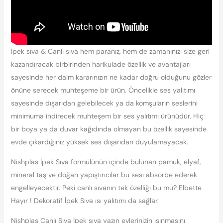
İpek sıva & Canlı sıva hem paranız, hem de zamanınızı size geri
kazandıracak birbirinden harikulade özellik ve avantajları
sayesinde her daim kararınızın ne kadar doğru olduğunu gözler
önüne serecek muhteşeme bir ürün. Öncelikle ses yalıtımı
sayesinde dışarıdan gelebilecek ya da komşuların seslerini
minimuma indirecek muhteşem bir ses yalıtımı ürünüdür. Hiç
bir boya ya da duvar kağıdında olmayan bu özellik sayesinde
evde çıkardığınız yüksek ses dışarıdan duyulamayacak.
Nishplas İpek Sıva formülünün içinde bulunan pamuk, elyaf,
mineral taş ve doğan yapıştırıcılar bu sesi absorbe ederek
engelleyecektir. Peki canlı sıvanın tek özelliği bu mu? Elbette
Hayır ! Dekoratif İpek Sıva ısı yalıtımı da sağlar.
Nishplas Canlı Sıva İpek sıva yazın evlerinizin ısınmasını