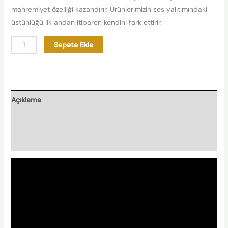
mahremiyet özelliği kazandırır. Ürünlerimizin ses yalıtımındaki
üstünlüğü ilk andan itibaren kendini fark ettirir.
Sepete Ekle
Açıklama
Nasıl Hazırlanır?
Nishplas Özellikleri