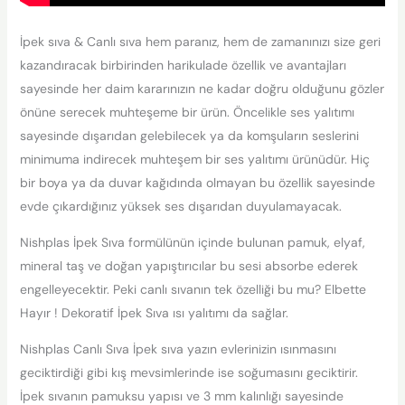
İpek sıva & Canlı sıva hem paranız, hem de zamanınızı size geri
kazandıracak birbirinden harikulade özellik ve avantajları
sayesinde her daim kararınızın ne kadar doğru olduğunu gözler
önüne serecek muhteşeme bir ürün. Öncelikle ses yalıtımı
sayesinde dışarıdan gelebilecek ya da komşuların seslerini
minimuma indirecek muhteşem bir ses yalıtımı ürünüdür. Hiç
bir boya ya da duvar kağıdında olmayan bu özellik sayesinde
evde çıkardığınız yüksek ses dışarıdan duyulamayacak.
Nishplas İpek Sıva formülünün içinde bulunan pamuk, elyaf,
mineral taş ve doğan yapıştırıcılar bu sesi absorbe ederek
engelleyecektir. Peki canlı sıvanın tek özelliği bu mu? Elbette
Hayır ! Dekoratif İpek Sıva ısı yalıtımı da sağlar.
Nishplas Canlı Sıva İpek sıva yazın evlerinizin ısınmasını
geciktirdiği gibi kış mevsimlerinde ise soğumasını geciktirir.
İpek sıvanın pamuksu yapısı ve 3 mm kalınlığı sayesinde