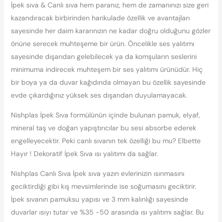
İpek sıva & Canlı sıva hem paranız, hem de zamanınızı size geri
kazandıracak birbirinden harikulade özellik ve avantajları
sayesinde her daim kararınızın ne kadar doğru olduğunu gözler
önüne serecek muhteşeme bir ürün. Öncelikle ses yalıtımı
sayesinde dışarıdan gelebilecek ya da komşuların seslerini
minimuma indirecek muhteşem bir ses yalıtımı ürünüdür. Hiç
bir boya ya da duvar kağıdında olmayan bu özellik sayesinde
evde çıkardığınız yüksek ses dışarıdan duyulamayacak.
Nishplas İpek Sıva formülünün içinde bulunan pamuk, elyaf,
mineral taş ve doğan yapıştırıcılar bu sesi absorbe ederek
engelleyecektir. Peki canlı sıvanın tek özelliği bu mu? Elbette
Hayır ! Dekoratif İpek Sıva ısı yalıtımı da sağlar.
Nishplas Canlı Sıva İpek sıva yazın evlerinizin ısınmasını
geciktirdiği gibi kış mevsimlerinde ise soğumasını geciktirir.
İpek sıvanın pamuksu yapısı ve 3 mm kalınlığı sayesinde
duvarlar ısıyı tutar ve %35 -50 arasında ısı yalıtımı sağlar. Bu