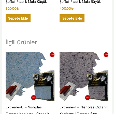
Şeffaf Plastik Mala Küçük
Şeffaf Plastik Mala Büyük
320.00
₺
400.00
₺
Sepete Ekle
Sepete Ekle
İlgili ürünler
Extreme-8 – Nishplas
Extreme-1 – Nishplas Organik
Organik Kaplama | Organik
Kaplama | Organik Sıva