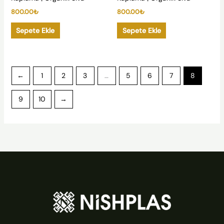
800.00
₺
800.00
₺
Sepete Ekle
Sepete Ekle
←
1
2
3
…
5
6
7
8
9
10
→