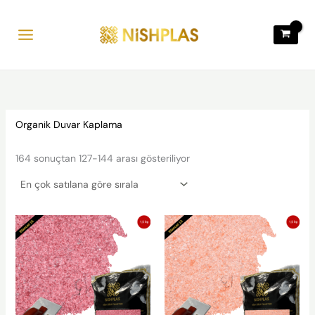
Popülerliğe
İçeriğe
göre
sıralandı
atla
Organik Duvar Kaplama
164 sonuçtan 127-144 arası gösteriliyor