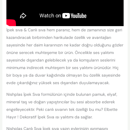
İpek sıva & Canlı sıva hem paranız, hem de zamanınızı size geri
kazandıracak birbirinden harikulade özellik ve avantajları
sayesinde her daim kararınızın ne kadar doğru olduğunu gözler
önüne serecek muhteşeme bir ürün. Öncelikle ses yalıtımı
sayesinde dışarıdan gelebilecek ya da komşuların seslerini
minimuma indirecek muhteşem bir ses yalıtımı ürünüdür. Hiç
bir boya ya da duvar kağıdında olmayan bu özellik sayesinde
evde çıkardığınız yüksek ses dışarıdan duyulamayacak.
Nishplas İpek Sıva formülünün içinde bulunan pamuk, elyaf,
mineral taş ve doğan yapıştırıcılar bu sesi absorbe ederek
engelleyecektir. Peki canlı sıvanın tek özelliği bu mu? Elbette
Hayır ! Dekoratif İpek Sıva ısı yalıtımı da sağlar.
Nishplas Canlı Sıva İpek sıva yazın evlerinizin ısınmasını