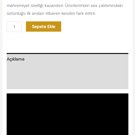
mahremiyet özelliği kazandırır. Ürünlerimizin ses yalıtımındaki
üstünlüğü ilk andan itibaren kendini fark ettirir.
Sepete Ekle
Açıklama
Nasıl Hazırlanır?
Nishplas Özellikleri