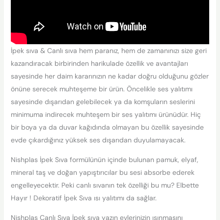
İpek sıva & Canlı sıva hem paranız, hem de zamanınızı size geri
kazandıracak birbirinden harikulade özellik ve avantajları
sayesinde her daim kararınızın ne kadar doğru olduğunu gözler
önüne serecek muhteşeme bir ürün. Öncelikle ses yalıtımı
sayesinde dışarıdan gelebilecek ya da komşuların seslerini
minimuma indirecek muhteşem bir ses yalıtımı ürünüdür. Hiç
bir boya ya da duvar kağıdında olmayan bu özellik sayesinde
evde çıkardığınız yüksek ses dışarıdan duyulamayacak.
Nishplas İpek Sıva formülünün içinde bulunan pamuk, elyaf,
mineral taş ve doğan yapıştırıcılar bu sesi absorbe ederek
engelleyecektir. Peki canlı sıvanın tek özelliği bu mu? Elbette
Hayır ! Dekoratif İpek Sıva ısı yalıtımı da sağlar.
Nishplas Canlı Sıva İpek sıva yazın evlerinizin ısınmasını