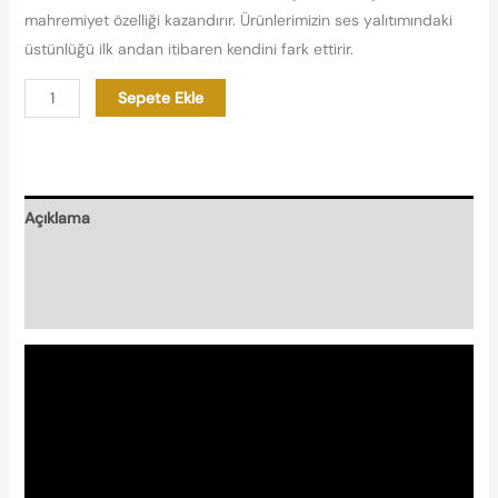
mahremiyet özelliği kazandırır. Ürünlerimizin ses yalıtımındaki
üstünlüğü ilk andan itibaren kendini fark ettirir.
Sepete Ekle
Açıklama
Nasıl Hazırlanır?
Nishplas Özellikleri