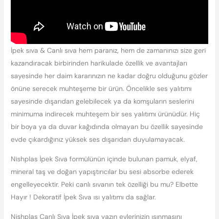
İpek sıva & Canlı sıva hem paranız, hem de zamanınızı size geri
kazandıracak birbirinden harikulade özellik ve avantajları
sayesinde her daim kararınızın ne kadar doğru olduğunu gözler
önüne serecek muhteşeme bir ürün. Öncelikle ses yalıtımı
sayesinde dışarıdan gelebilecek ya da komşuların seslerini
minimuma indirecek muhteşem bir ses yalıtımı ürünüdür. Hiç
bir boya ya da duvar kağıdında olmayan bu özellik sayesinde
evde çıkardığınız yüksek ses dışarıdan duyulamayacak.
Nishplas İpek Sıva formülünün içinde bulunan pamuk, elyaf,
mineral taş ve doğan yapıştırıcılar bu sesi absorbe ederek
engelleyecektir. Peki canlı sıvanın tek özelliği bu mu? Elbette
Hayır ! Dekoratif İpek Sıva ısı yalıtımı da sağlar.
Nishplas Canlı Sıva İpek sıva yazın evlerinizin ısınmasını