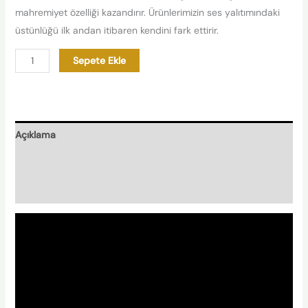
mahremiyet özelliği kazandırır. Ürünlerimizin ses yalıtımındaki
üstünlüğü ilk andan itibaren kendini fark ettirir.
Sepete Ekle
Açıklama
Nasıl Hazırlanır?
Nishplas Özellikleri