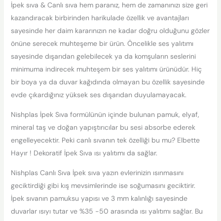
İpek sıva & Canlı sıva hem paranız, hem de zamanınızı size geri
kazandıracak birbirinden harikulade özellik ve avantajları
sayesinde her daim kararınızın ne kadar doğru olduğunu gözler
önüne serecek muhteşeme bir ürün. Öncelikle ses yalıtımı
sayesinde dışarıdan gelebilecek ya da komşuların seslerini
minimuma indirecek muhteşem bir ses yalıtımı ürünüdür. Hiç
bir boya ya da duvar kağıdında olmayan bu özellik sayesinde
evde çıkardığınız yüksek ses dışarıdan duyulamayacak.
Nishplas İpek Sıva formülünün içinde bulunan pamuk, elyaf,
mineral taş ve doğan yapıştırıcılar bu sesi absorbe ederek
engelleyecektir. Peki canlı sıvanın tek özelliği bu mu? Elbette
Hayır ! Dekoratif İpek Sıva ısı yalıtımı da sağlar.
Nishplas Canlı Sıva İpek sıva yazın evlerinizin ısınmasını
geciktirdiği gibi kış mevsimlerinde ise soğumasını geciktirir.
İpek sıvanın pamuksu yapısı ve 3 mm kalınlığı sayesinde
duvarlar ısıyı tutar ve %35 -50 arasında ısı yalıtımı sağlar. Bu