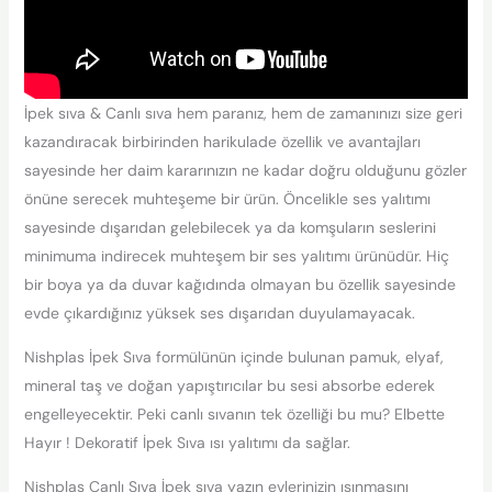
İpek sıva & Canlı sıva hem paranız, hem de zamanınızı size geri
kazandıracak birbirinden harikulade özellik ve avantajları
sayesinde her daim kararınızın ne kadar doğru olduğunu gözler
önüne serecek muhteşeme bir ürün. Öncelikle ses yalıtımı
sayesinde dışarıdan gelebilecek ya da komşuların seslerini
minimuma indirecek muhteşem bir ses yalıtımı ürünüdür. Hiç
bir boya ya da duvar kağıdında olmayan bu özellik sayesinde
evde çıkardığınız yüksek ses dışarıdan duyulamayacak.
Nishplas İpek Sıva formülünün içinde bulunan pamuk, elyaf,
mineral taş ve doğan yapıştırıcılar bu sesi absorbe ederek
engelleyecektir. Peki canlı sıvanın tek özelliği bu mu? Elbette
Hayır ! Dekoratif İpek Sıva ısı yalıtımı da sağlar.
Nishplas Canlı Sıva İpek sıva yazın evlerinizin ısınmasını