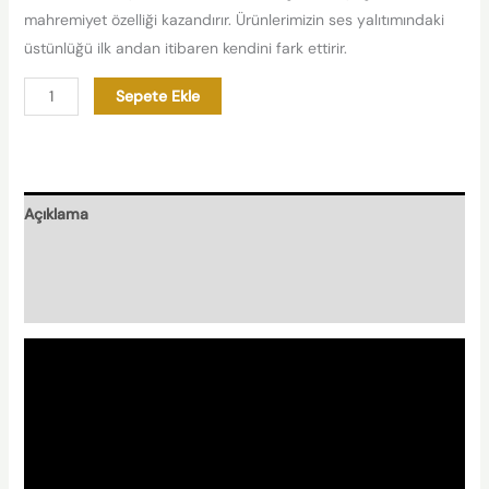
mahremiyet özelliği kazandırır. Ürünlerimizin ses yalıtımındaki
üstünlüğü ilk andan itibaren kendini fark ettirir.
Sepete Ekle
Açıklama
Nasıl Hazırlanır?
Nishplas Özellikleri