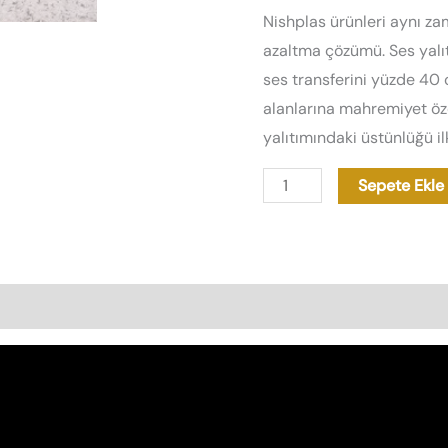
Nishplas ürünleri aynı 
azaltma çözümü. Ses yalıtı
ses transferini yüzde 40
alanlarına mahremiyet özel
yalıtımındaki üstünlüğü ilk
Sepete Ekle
as Özellikleri