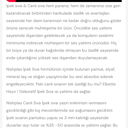
İpek sıva & Canlı sıva hem paranız, hem de zamanınızı size geri
kazandıracak birbirinden harikulade özellik ve avantajları
sayesinde her daim kararınızın ne kadar doğru olduğunu gözler
önüne serecek muhteşeme bir ürün. Öncelikle ses yalıtımı
sayesinde dışarıdan gelebilecek ya da komşuların seslerini
minimuma indirecek muhteşem bir ses yalıtımı ürünüdür. Hiç
bir boya ya da duvar kağıdında olmayan bu özellik sayesinde
evde çıkardığınız yüksek ses dışarıdan duyulamayacak.
Nishplas İpek Sıva formülünün içinde bulunan pamuk, elyaf,
mineral taş ve doğan yapıştırıcılar bu sesi absorbe ederek
engelleyecektir. Peki canlı sıvanın tek özelliği bu mu? Elbette
Hayır ! Dekoratif İpek Sıva ısı yalıtımı da sağlar.
Nishplas Canlı Sıva İpek sıva yazın evlerinizin ısınmasını
geciktirdiği gibi kış mevsimlerinde ise soğumasını geciktirir.
İpek sıvanın pamuksu yapısı ve 3 mm kalınlığı sayesinde
duvarlar ısıyı tutar ve %35 -50 arasında ısı yalıtımı sağlar. Bu