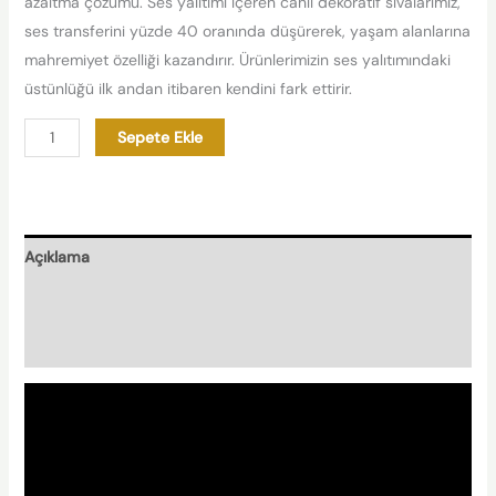
azaltma çözümü. Ses yalıtımı içeren canlı dekoratif sıvalarımız,
ses transferini yüzde 40 oranında düşürerek, yaşam alanlarına
mahremiyet özelliği kazandırır. Ürünlerimizin ses yalıtımındaki
üstünlüğü ilk andan itibaren kendini fark ettirir.
Sepete Ekle
Açıklama
Nasıl Hazırlanır?
Nishplas Özellikleri