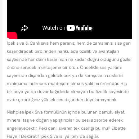
İpek sıva & Canlı sıva hem paranız, hem de zamanınızı size geri
kazandıracak birbirinden harikulade özellik ve avantajları
sayesinde her daim kararınızın ne kadar doğru olduğunu gözler
önüne serecek muhteşeme bir ürün. Öncelikle ses yalıtımı
sayesinde dışarıdan gelebilecek ya da komşuların seslerini
minimuma indirecek muhteşem bir ses yalıtımı ürünüdür. Hiç
bir boya ya da duvar kağıdında olmayan bu özellik sayesinde
evde çıkardığınız yüksek ses dışarıdan duyulamayacak.
Nishplas İpek Sıva formülünün içinde bulunan pamuk, elyaf,
mineral taş ve doğan yapıştırıcılar bu sesi absorbe ederek
engelleyecektir. Peki canlı sıvanın tek özelliği bu mu? Elbette
Hayır ! Dekoratif İpek Sıva ısı yalıtımı da sağlar.