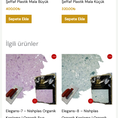
Şeffaf Plastik Mala Büyük
Şeffaf Plastik Mala Küçük
400.00
₺
320.00
₺
Sepete Ekle
Sepete Ekle
İlgili ürünler
Elegans-7 – Nishplas Organik
Elegans-8 – Nishplas
Kaplama | Organik Sıva
Organik Kaplama | Organik