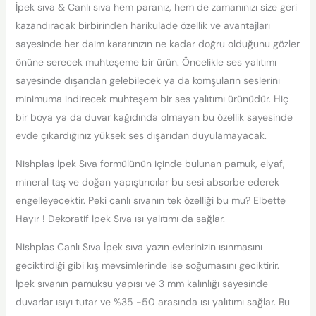
İpek sıva & Canlı sıva hem paranız, hem de zamanınızı size geri
kazandıracak birbirinden harikulade özellik ve avantajları
sayesinde her daim kararınızın ne kadar doğru olduğunu gözler
önüne serecek muhteşeme bir ürün. Öncelikle ses yalıtımı
sayesinde dışarıdan gelebilecek ya da komşuların seslerini
minimuma indirecek muhteşem bir ses yalıtımı ürünüdür. Hiç
bir boya ya da duvar kağıdında olmayan bu özellik sayesinde
evde çıkardığınız yüksek ses dışarıdan duyulamayacak.
Nishplas İpek Sıva formülünün içinde bulunan pamuk, elyaf,
mineral taş ve doğan yapıştırıcılar bu sesi absorbe ederek
engelleyecektir. Peki canlı sıvanın tek özelliği bu mu? Elbette
Hayır ! Dekoratif İpek Sıva ısı yalıtımı da sağlar.
Nishplas Canlı Sıva İpek sıva yazın evlerinizin ısınmasını
geciktirdiği gibi kış mevsimlerinde ise soğumasını geciktirir.
İpek sıvanın pamuksu yapısı ve 3 mm kalınlığı sayesinde
duvarlar ısıyı tutar ve %35 -50 arasında ısı yalıtımı sağlar. Bu