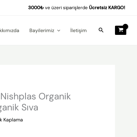
-
3000₺
ve üzeri siparişlerde
Ücretsiz KARGO!
Nishplas
Organik
Kaplama
Arama
kkımızda
Bayilerimiz
İletişim
|
Organik
Sıva
adet
Nishplas Organik
anik Sıva
ik Kaplama