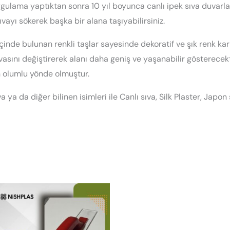
ygulama yaptıktan sonra 10 yıl boyunca canlı ipek sıva duvarlar
ıvayı sökerek başka bir alana taşıyabilirsiniz.
inde bulunan renkli taşlar sayesinde dekoratif ve şık renk ka
asını değiştirerek alanı daha geniş ve yaşanabilir gösterecekti
n olumlu yönde olmuştur.
 ya da diğer bilinen isimleri ile Canlı sıva, Silk Plaster, Japon