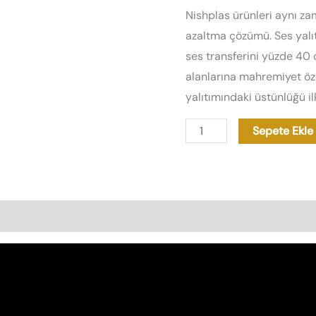
Nishplas ürünleri aynı 
azaltma çözümü. Ses yalıtı
ses transferini yüzde 40
alanlarına mahremiyet özel
yalıtımındaki üstünlüğü ilk
Sepete Ekle
as Özellikleri