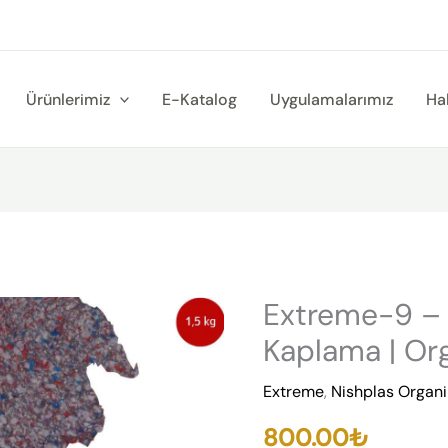
Ürünlerimiz
E-Katalog
Uygulamalarımız
Ha
Extreme-9 – 
Extreme-
9
Kaplama | Org
-
Extreme
,
Nishplas Organ
Nishplas
Organik
800.00
₺