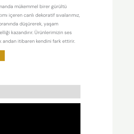
zamanda mükemmel birer gürültü
mı içeren canlı dekoratif sıvalarımız,
 oranında düşürerek, yaşam
liği kazandırır. Ürünlerimizin ses
 andan itibaren kendini fark ettirir.