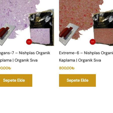
egans-7 – Nishplas Organik
Extreme-6 – Nishplas Organ
plama | Organik Sıva
Kaplama | Organik Sıva
0.00
₺
800.00
₺
Sepete Ekle
Sepete Ekle