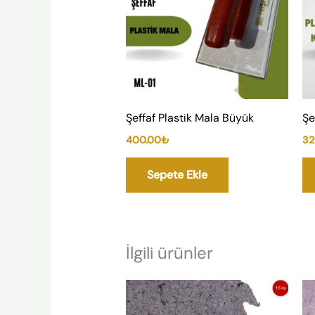
Şeffaf Plastik Mala Büyük
Şe
400.00
₺
32
Sepete Ekle
İlgili ürünler