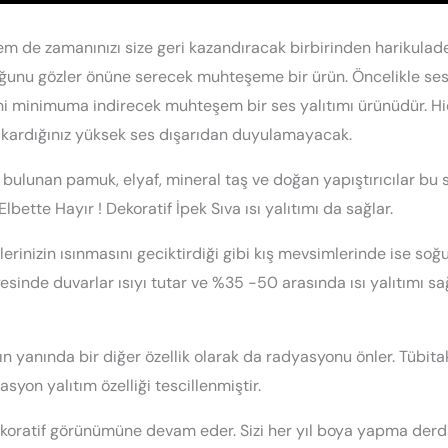
em de zamanınızı size geri kazandıracak birbirinden harikulade
ğunu gözler önüne serecek muhteşeme bir ürün. Öncelikle ses
ni minimuma indirecek muhteşem bir ses yalıtımı ürünüdür. Hi
ıkardığınız yüksek ses dışarıdan duyulamayacak.
 bulunan pamuk, elyaf, mineral taş ve doğan yapıştırıcılar bu 
Elbette Hayır ! Dekoratif İpek Sıva ısı yalıtımı da sağlar.
lerinizin ısınmasını geciktirdiği gibi kış mevsimlerinde ise soğu
sinde duvarlar ısıyı tutar ve %35 -50 arasında ısı yalıtımı sağ
nın yanında bir diğer özellik olarak da radyasyonu önler. Tübita
syon yalıtım özelliği tescillenmiştir.
dekoratif görünümüne devam eder. Sizi her yıl boya yapma der