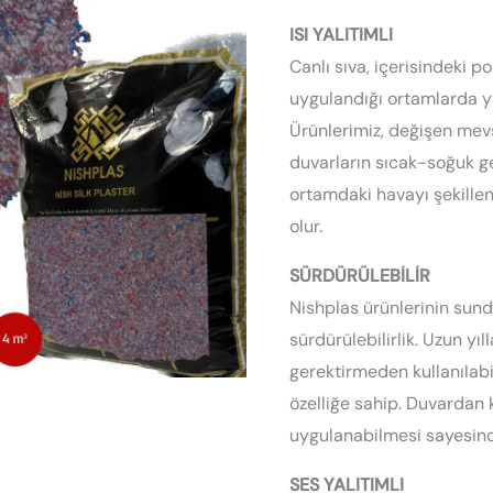
Kaplama
ISI YALITIMLI
|
Canlı sıva, içerisindeki 
Organik
uygulandığı ortamlarda yü
Sıva
Ürünlerimiz, değişen mev
adet
duvarların sıcak-soğuk ge
ortamdaki havayı şekille
olur.
SÜRDÜRÜLEBİLİR
Nishplas ürünlerinin sun
sürdürülebilirlik. Uzun yı
gerektirmeden kullanılabil
özelliğe sahip. Duvardan 
uygulanabilmesi sayesin
SES YALITIMLI