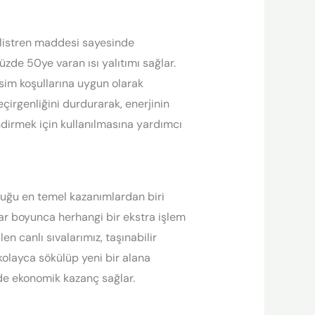
polistren maddesi sayesinde
zde 50ye varan ısı yalıtımı sağlar.
sim koşullarına uygun olarak
çirgenliğini durdurarak, enerjinin
ndirmek için kullanılmasına yardımcı
duğu en temel kazanımlardan biri
llar boyunca herhangi bir ekstra işlem
en canlı sıvalarımız, taşınabilir
kolayca sökülüp yeni bir alana
de ekonomik kazanç sağlar.