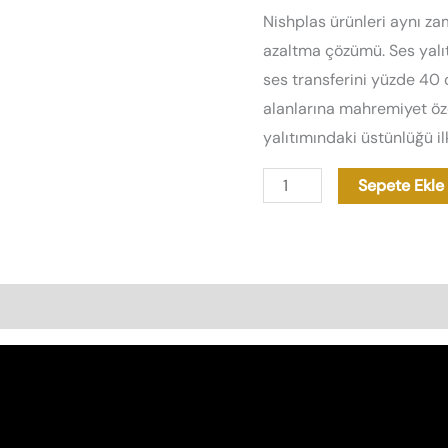
Nishplas ürünleri aynı 
azaltma çözümü. Ses yalıtı
ses transferini yüzde 40
alanlarına mahremiyet özel
yalıtımındaki üstünlüğü ilk
Sepete Ekle
as Özellikleri