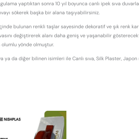
ygulama yaptıktan sonra 10 yıl boyunca canlı ipek sıva duvarlar
ıvayı sökerek başka bir alana taşıyabilirsiniz.
inde bulunan renkli taşlar sayesinde dekoratif ve şık renk ka
asını değiştirerek alanı daha geniş ve yaşanabilir gösterecekti
n olumlu yönde olmuştur.
 ya da diğer bilinen isimleri ile Canlı sıva, Silk Plaster, Japon