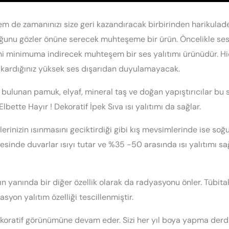
em de zamanınızı size geri kazandıracak birbirinden harikulade
ğunu gözler önüne serecek muhteşeme bir ürün. Öncelikle ses
ni minimuma indirecek muhteşem bir ses yalıtımı ürünüdür. Hi
ıkardığınız yüksek ses dışarıdan duyulamayacak.
 bulunan pamuk, elyaf, mineral taş ve doğan yapıştırıcılar bu 
Elbette Hayır ! Dekoratif İpek Sıva ısı yalıtımı da sağlar.
lerinizin ısınmasını geciktirdiği gibi kış mevsimlerinde ise soğu
sinde duvarlar ısıyı tutar ve %35 -50 arasında ısı yalıtımı sağ
nın yanında bir diğer özellik olarak da radyasyonu önler. Tübita
syon yalıtım özelliği tescillenmiştir.
dekoratif görünümüne devam eder. Sizi her yıl boya yapma der