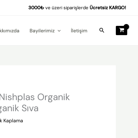
-
3000₺
ve üzeri siparişlerde
Ücretsiz KARGO!
Nishplas
Organik
Kaplama
Arama
kkımızda
Bayilerimiz
İletişim
|
Organik
Sıva
adet
Nishplas Organik
anik Sıva
ik Kaplama