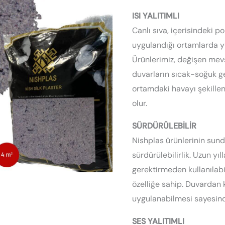
Kaplama
ISI YALITIMLI
|
Canlı sıva, içerisindeki 
Organik
uygulandığı ortamlarda yü
Sıva
Ürünlerimiz, değişen mev
adet
duvarların sıcak-soğuk ge
ortamdaki havayı şekille
olur.
SÜRDÜRÜLEBİLİR
Nishplas ürünlerinin sun
sürdürülebilirlik. Uzun yı
gerektirmeden kullanılabil
özelliğe sahip. Duvardan 
uygulanabilmesi sayesin
SES YALITIMLI