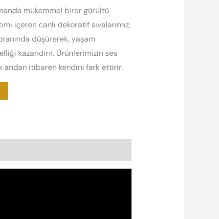
zamanda mükemmel birer gürültü
mı içeren canlı dekoratif sıvalarımız,
 oranında düşürerek, yaşam
liği kazandırır. Ürünlerimizin ses
 andan itibaren kendini fark ettirir.