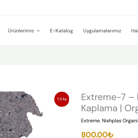
Ürünlerimiz
E-Katalog
Uygulamalarımız
Ha
Extreme-7 – 
Extreme-
7
Kaplama | Org
-
Extreme
,
Nishplas Organ
Nishplas
Organik
800.00
₺