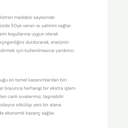
polistren maddesi sayesinde
zde 50ye varan ısı yalıtımı sağlar.
sim koşullarına uygun olarak
çirgenliğini durdurarak, enerjinin
ndirmek için kullanılmasına yardımcı
duğu en temel kazanımlardan biri
llar boyunca herhangi bir ekstra işlem
en canlı sıvalarımız, taşınabilir
kolayca sökülüp yeni bir alana
de ekonomik kazanç sağlar.