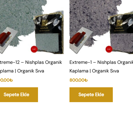
treme-12 – Nishplas Organik
Extreme-1 – Nishplas Organi
plama | Organik Sıva
Kaplama | Organik Sıva
0.00
₺
800.00
₺
Sepete Ekle
Sepete Ekle